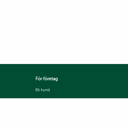
För företag
Bli kund
Våra varumärken
Mina sidor
Handelsvillkor