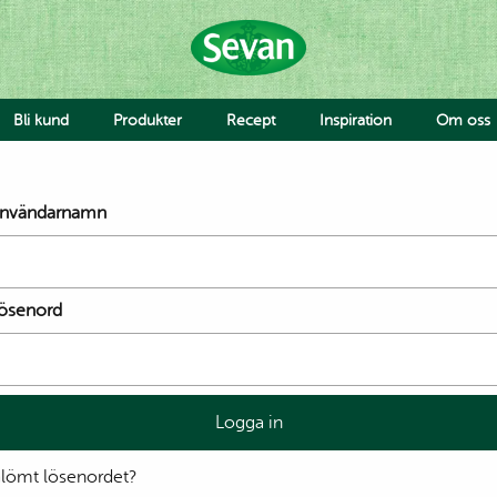
Bli kund
Produkter
Recept
Inspiration
Om oss
Hummus
nvändarnamn
Såser
Röror
Falafel & Burgare
Ost & Mejeri
ösenord
Smaksättning
Deg
Jobba 
Avvike
Grönsaker
Falafel & Burgare
Pride
Hummus med bulgursal
Rainb
och kyckling eller sötpot
lömt lösenordet?
Ahmad
Sallad med hummus oc