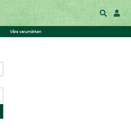
Våra varumärken
hos oss
lse
lad
ow
atis
 Tea
h