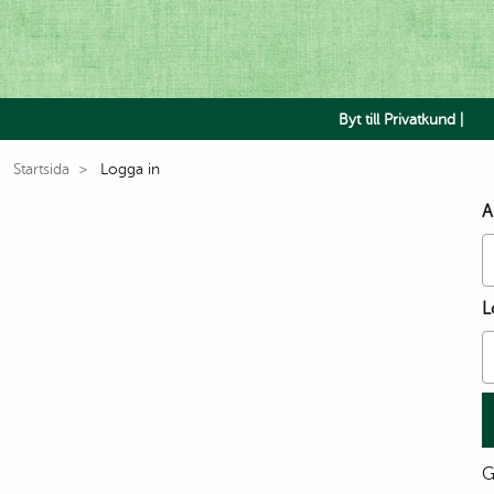
Byt till Privatkund |
Startsida
Logga in
A
L
G