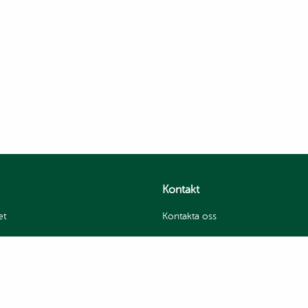
Kontakt
et
Kontakta oss
itetspolicy
Jobba hos oss
Sevan Hummus Factory