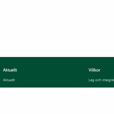
Aktuellt
Villkor
Aktuellt
Lag och integrit
GDPR och integr
Handelsvillkor
Bildanvändning