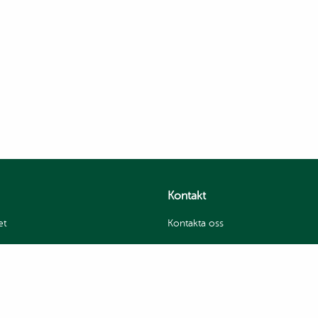
Kontakt
et
Kontakta oss
itetspolicy
Jobba hos oss
Sevan Hummus Factory