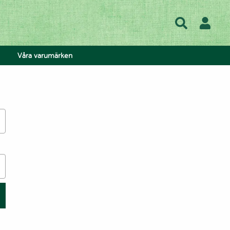
Våra varumärken
hos oss
lse
lad
ow
atis
 Tea
h