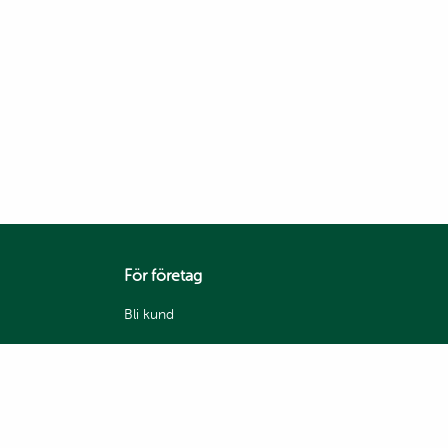
För företag
Bli kund
Våra varumärken
Mina sidor
Handelsvillkor