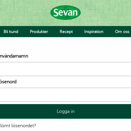
Bli kund
Produkter
Recept
Inspiration
Om oss
Hummus
nvändarnamn
Såser
Röror
Falafel & Burgare
Ost & Mejeri
ösenord
Smaksättning
Deg
Jobba 
Avvike
Grönsaker
Falafel & Burgare
Pride
Hummus med bulgursal
Rainb
och kyckling eller sötpot
lömt lösenordet?
Ahmad
Sallad med hummus oc