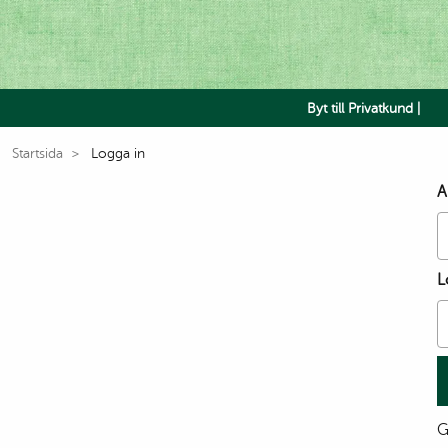
Byt till Privatkund |
Startsida
Logga in
A
L
G