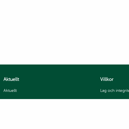
Aktuellt
Villkor
Aktuellt
Lag och integrit
GDPR och integr
Handelsvillkor
Bildanvändning