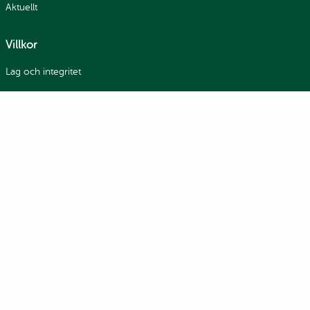
Aktuellt
Villkor
Lag och integritet
GDPR och integritetspolicy
Handelsvillkor
Bildanvändning
Kontakt
Kontakta oss
Jobba hos oss
Sevan Hummus Factory
För företag