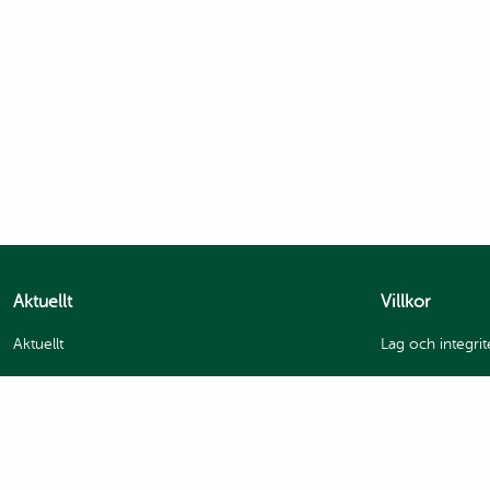
Aktuellt
Villkor
Aktuellt
Lag och integrit
GDPR och integr
Handelsvillkor
Bildanvändning