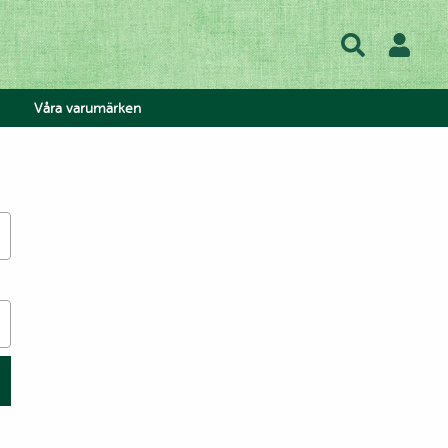
Våra varumärken
hos oss
lse
lad
ow
atis
 Tea
h