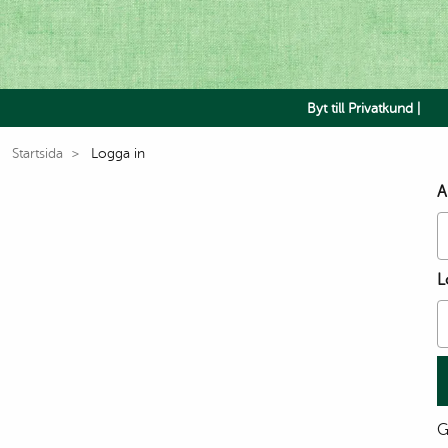
Byt till Privatkund |
Startsida
Logga in
A
L
G