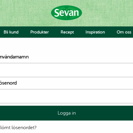
Bli kund
Produkter
Recept
Inspiration
Om oss
Hummus
nvändarnamn
Såser
Röror
Falafel & Burgare
Ost & Mejeri
ösenord
Smaksättning
Deg
Jobba 
Avvike
Grönsaker
Falafel & Burgare
Pride
Hummus med bulgursal
Rainb
och kyckling eller sötpot
lömt lösenordet?
Ahmad
Sallad med hummus oc