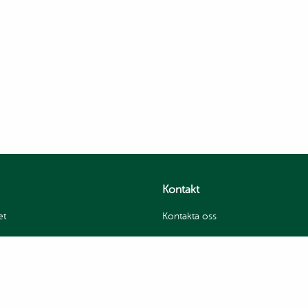
Kontakt
et
Kontakta oss
itetspolicy
Jobba hos oss
Sevan Hummus Factory