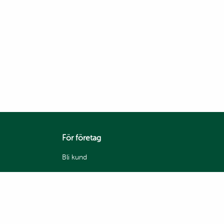
För företag
Bli kund
Våra varumärken
Mina sidor
Handelsvillkor