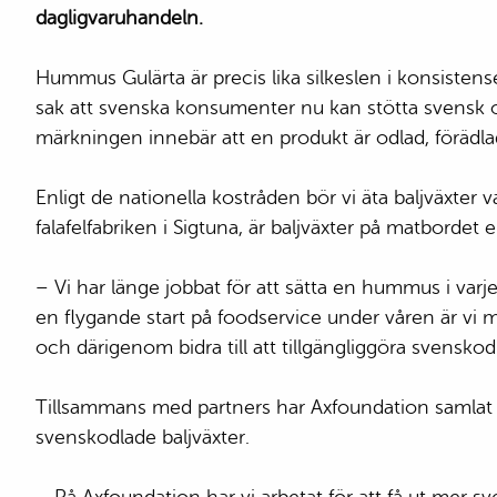
dagligvaruhandeln.
Hummus Gulärta är precis lika silkeslen i konsiste
sak att svenska konsumenter nu kan stötta svensk odl
märkningen innebär att en produkt är odlad, förädla
Enligt de nationella kostråden bör vi äta baljväxte
falafelfabriken i Sigtuna, är baljväxter på matbordet
– Vi har länge jobbat för att sätta en hummus i varje
en flygande start på foodservice under våren är vi m
och därigenom bidra till att tillgängliggöra svensko
Tillsammans med partners har Axfoundation samlat ak
svenskodlade baljväxter.