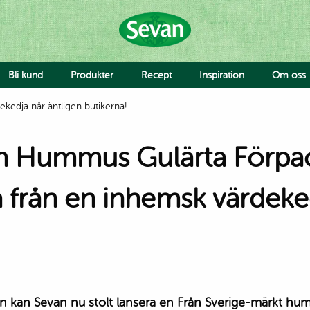
Bli kund
Produkter
Recept
Inspiration
Om oss
edja når äntligen butikerna!
Hummus
Såser
Röror
Falafel & Burgare
Ost & Mejeri
rån en inhemsk värdeked
Smaksättning
Deg
Jobba 
Avvike
Grönsaker
Falafel & Burgare
Pride
Hummus med bulgursal
Rainb
och kyckling eller sötpot
kan Sevan nu stolt lansera en Från Sverige-märkt humm
Ahmad
Sallad med hummus oc