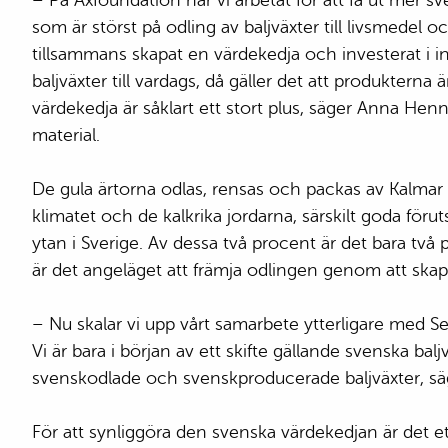
– På Axfoundation har vi arbetat för att få ut mer s
som är störst på odling av baljväxter till livsmedel o
tillsammans skapat en värdekedja och investerat i in
baljväxter till vardags, då gäller det att produkter
värdekedja är såklart ett stort plus, säger Anna H
material.
De gula ärtorna odlas, rensas och packas av Kalmar
klimatet och de kalkrika jordarna, särskilt goda förut
ytan i Sverige. Av dessa två procent är det bara två
är det angeläget att främja odlingen genom att skap
– Nu skalar vi upp vårt samarbete ytterligare med S
Vi är bara i början av ett skifte gällande svenska ba
svenskodlade och svenskproducerade baljväxter, s
För att synliggöra den svenska värdekedjan är det e