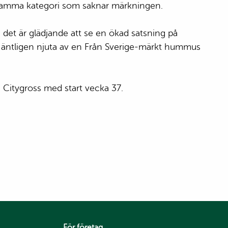
i samma kategori som saknar märkningen.
 det är glädjande att se en ökad satsning på
a äntligen njuta av en Från Sverige-märkt hummus
Citygross med start vecka 37.
För företag