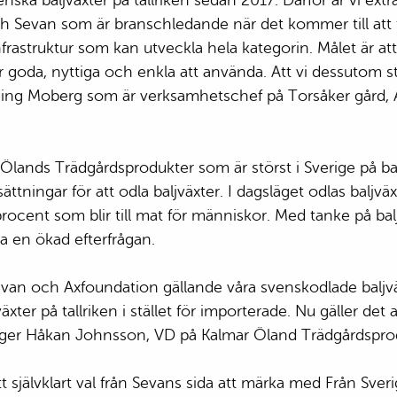
venska baljväxter på tallriken sedan 2017. Därför är vi e
ch Sevan som är branschledande när det kommer till att för
frastruktur som kan utveckla hela kategorin. Målet är at
na är goda, nyttiga och enkla att använda. Att vi dessut
enning Moberg som är verksamhetschef på Torsåker gård,
 Ölands Trädgårdsprodukter som är störst i Sverige på b
sättningar för att odla baljväxter. I dagsläget odlas balj
 procent som blir till mat för människor. Med tanke på ba
a en ökad efterfrågan.
evan och Axfoundation gällande våra svenskodlade baljväx
ljväxter på tallriken i stället för importerade. Nu gäller
äger Håkan Johnsson, VD på Kalmar Öland Trädgårdspro
tt självklart val från Sevans sida att märka med Från S