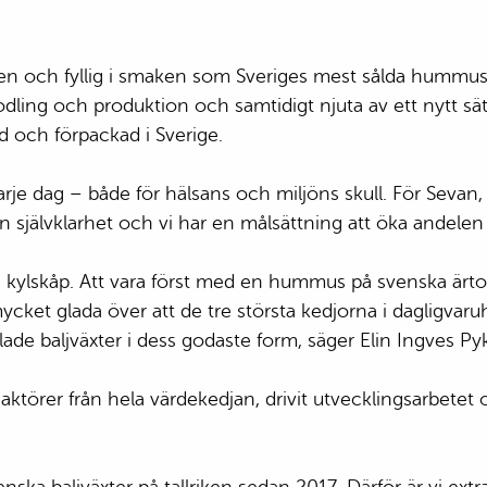
Guldfa
Bönor & Linser
kryddiga räkor eller feta
Papado
Fröer & Kärnor
Allt-i-ett-plåt med hu
Krakus
Kryddor & Smaksättning
och korv eller falafel
nsen och fyllig i smaken som Sveriges mest sålda hummu
Pasta
Bowl med hummus oc
ing och produktion och samtidigt njuta av ett nytt sätt 
Ris
kyckling eller portabel
d och förpackad i Sverige.
Bulgur & Gryn
Hummus-potatissallad till
Konserver
kött eller grönsaker
Sött & Bakning
Tacos med het hummu
r varje dag – både för hälsans och miljöns skull. För Se
Mjöl
färs eller linser
 en självklarhet och vi har en målsättning att öka andelen
Nötter & Torkad Frukt
Wrap med het hummuss
Dryck
och varmrökt lax eller gr
Hummuspizza toppad 
 kylskåp. Att vara först med en hummus på svenska ärtor v
salami eller rostad papri
ycket glada över att de tre största kedjorna i dagligvar
dlade baljväxter i dess godaste form, säger Elin Ingves P
törer från hela värdekedjan, drivit utvecklingsarbetet o