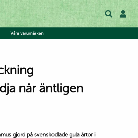
Våra varumärken
ja når äntligen
hos oss
lse
lad
ow
atis
us gjord på svenskodlade gula ärtor i
 Tea
h