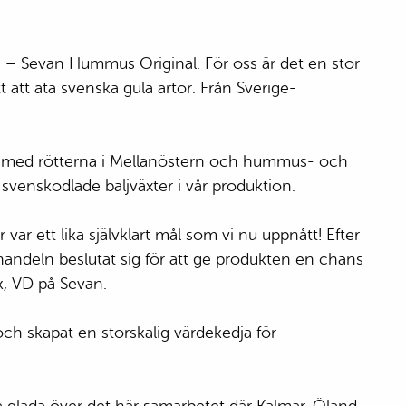
san
ost
poulos
mmus
s – Sevan Hummus Original. För oss är det en stor
h
att äta svenska gula ärtor. Från Sverige-
losvamp
 grillat
s och
van, med rötterna i Mellanöstern och hummus- och
 svenskodlade baljväxter i vår produktion.
allad
illost
med
ar ett lika självklart mål som vi nu uppnått! Efter
ka
uhandeln beslutat sig för att ge produkten en chans
yk, VD på Sevan.
ch skapat en storskalig värdekedja för