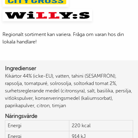
Regionalt sortiment kan variera. Fråga om varan hos din
lokala handlare!
Ingredienser
Kikärtor 44% (icke-EU), vatten, tahini (SESAMFRÖN),
rapsolja, tomatpuré, solrosolja, soltorkad tomat 2%,
surhetsreglerande medel (citronsyra), salt, basilika, persilja,
vitlökspulver, konserveringsmedel (kaliumsorbat),
paprikapulver, citron, timjan
Näringsvärde
Energi
220 kcal
Energi
914 kJ