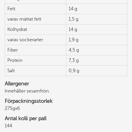
Fett
14 g
varav mättat fett
1,5 g
Kolhydrat
14 g
varav sockerarter
1,9 g
Fiber
4,5 g
Protein
7,3 g
Salt
0,9 g
Allergener
Innehåller sesamfrön.
Förpackningsstorlek
275gx6
Antal kolli per pall
144