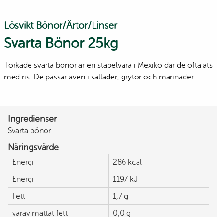
Lösvikt Bönor/Ärtor/Linser
Svarta Bönor 25kg
Torkade svarta bönor är en stapelvara i Mexiko där de ofta äts
med ris. De passar även i sallader, grytor och marinader.
Ingredienser
Svarta bönor.
Näringsvärde
Energi
286 kcal
Energi
1197 kJ
Fett
1,7 g
varav mättat fett
0,0 g