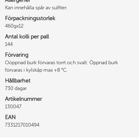
Allergener
Kan innehålla spår av sulfiter.
Förpackningsstorlek
460gx12
Antal kolli per pall
144
Förvaring
Oöppnad burk förvaras torrt och svalt. Öppnad burk
förvaras i kylskåp max +8 °C.
Hållbarhet
730 dagar
Artikelnummer
130047
EAN
7331217010494