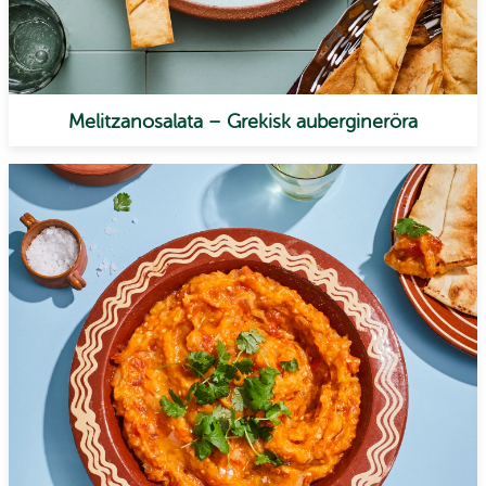
Melitzanosalata – Grekisk aubergineröra