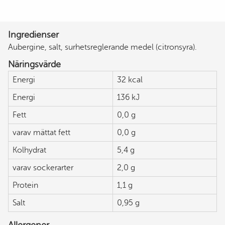
Ingredienser
Aubergine, salt, surhetsreglerande medel (citronsyra).
Näringsvärde
Energi
32 kcal
Energi
136 kJ
Fett
0,0 g
varav mättat fett
0,0 g
Kolhydrat
5,4 g
varav sockerarter
2,0 g
Protein
1,1 g
Salt
0,95 g