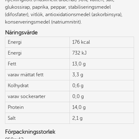
glukossirap, paprika, peppar, stabiliseringsmedel
(difosfater), vitlök, antioxidationsmedel (askorbinsyra),
konserveringsmedel (natriumnitrit).
Näringsvärde
Energi
176 kcal
Energi
732 kJ
Fett
13,0 g
varav mättat fett
3,3 g
Kolhydrat
0,6 g
varav sockerarter
0,0 g
Protein
14,0 g
Salt
2,1 g
Förpackningsstorlek