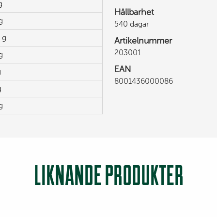
g
Hållbarhet
g
540 dagar
 g
Artikelnummer
203001
g
EAN
g
8001436000086
g
g
LIKNANDE PRODUKTER