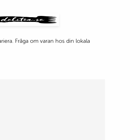
san
ost
poulos
mmus
h
losvamp
 grillat
riera. Fråga om varan hos din lokala
s och
allad
illost
med
ka