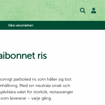
Våra varumärken
haibonnet ris
hos oss
lse
ornigt parboiled ris som håller sig löst
rmhållning. Med sin neutrala smak och
självklara valet för storkök, restauranger
lad
ow
is som levererar – varje gång.
atis
 Tea
h