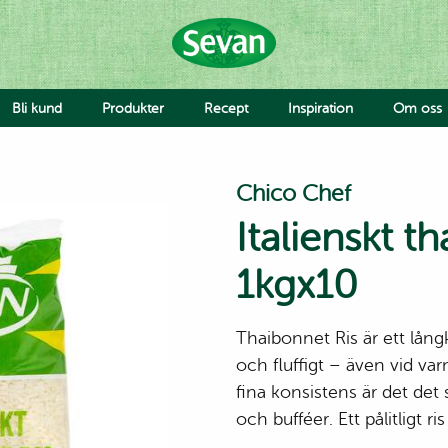
Bli kund
Produkter
Recept
Inspiration
Om oss
Hummus
Chico Chef
Såser
Röror
Italienskt t
Falafel & Burgare
Ost & Mejeri
1kgx10
Smaksättning
Deg
Jobba 
Avvike
Thaibonnet Ris är ett långk
och fluffigt – även vid va
Grönsaker
fina konsistens är det det 
Falafel & Burgare
Pride
Hummus med bulgursal
Rainb
och bufféer. Ett pålitligt r
och kyckling eller sötpot
Ahmad
Sallad med hummus oc