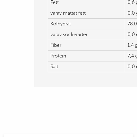
Fett
0,6 
varav mättat fett
0,0 
Kolhydrat
78,0
varav sockerarter
0,0 
Fiber
1,4 
Protein
7,4 
Salt
0,0 