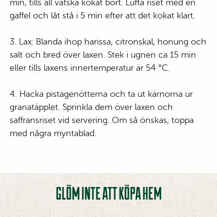
min, tills all vätska kokat bort. Lufta riset med en
gaffel och låt stå i 5 min efter att det kokat klart.
3. Lax: Blanda ihop harissa, citronskal, honung och
salt och bred över laxen. Stek i ugnen ca 15 min
eller tills laxens innertemperatur är 54 °C.
4. Hacka pistagenötterna och ta ut kärnorna ur
granatäpplet. Sprinkla dem över laxen och
saffransriset vid servering. Om så önskas, toppa
med några myntablad.
GLÖM INTE ATT KÖPA HEM