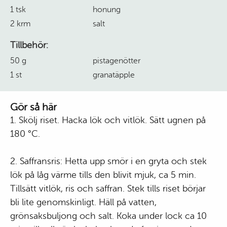
1 tsk
honung
2 krm
salt
Tillbehör:
50 g
pistagenötter
1 st
granatäpple
Gör så här
1. Skölj riset. Hacka lök och vitlök. Sätt ugnen på
180 °C.
2. Saffransris: Hetta upp smör i en gryta och stek
lök på låg värme tills den blivit mjuk, ca 5 min.
Tillsätt vitlök, ris och saffran. Stek tills riset börjar
bli lite genomskinligt. Häll på vatten,
grönsaksbuljong och salt. Koka under lock ca 10