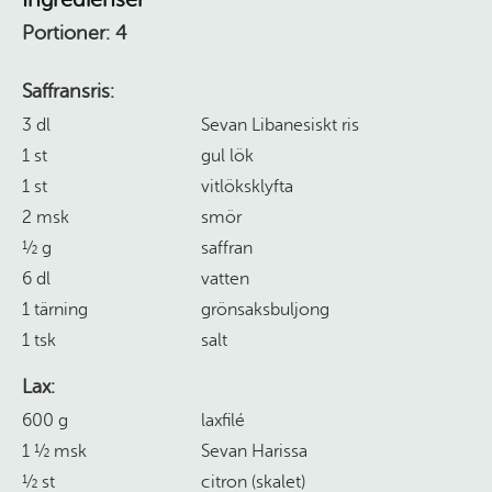
Portioner:
4
Saffransris:
3 dl
Sevan Libanesiskt ris
1 st
gul lök
1 st
vitlöksklyfta
2 msk
smör
½ g
saffran
6 dl
vatten
1 tärning
grönsaksbuljong
1 tsk
salt
Lax:
600 g
laxfilé
1 ½ msk
Sevan Harissa
½ st
citron (skalet)