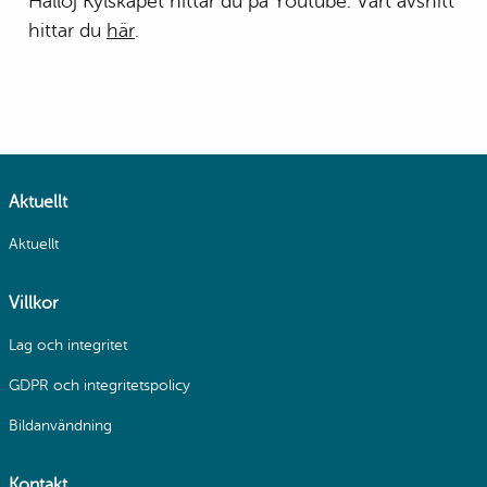
Halloj Kylskåpet hittar du på Youtube. Vårt avsnitt
hittar du
här
.
Aktuellt
Aktuellt
Villkor
Lag och integritet
GDPR och integritetspolicy
Bildanvändning
Kontakt