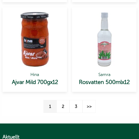
Hina
Samra
Ajvar Mild 700gx12
Rosvatten 500mlx12
1
2
3
>>
Aktuellt