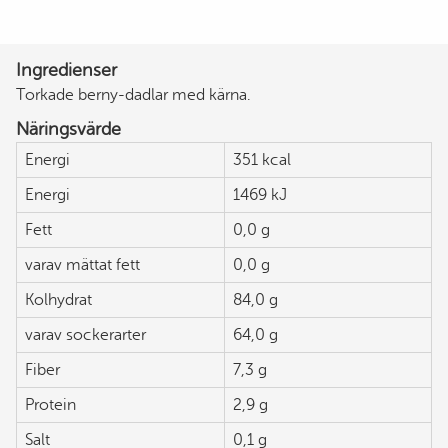
Ingredienser
Torkade berny-dadlar med kärna.
Näringsvärde
Energi
351 kcal
Energi
1469 kJ
Fett
0,0 g
varav mättat fett
0,0 g
Kolhydrat
84,0 g
varav sockerarter
64,0 g
Fiber
7,3 g
Protein
2,9 g
Salt
0,1 g