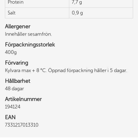
Protein
7,7 g
Salt
0,9 g
Allergener
Innehåller sesamfrön.
Förpackningsstorlek
400g
Förvaring
Kylvara max + 8 °C. Öppnad förpackning håller i 5 dagar.
Hållbarhet
48 dagar
Artikelnummer
194124
EAN
7331217013310