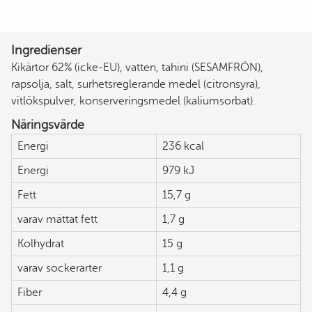
Ingredienser
Kikärtor 62% (icke-EU), vatten, tahini (SESAMFRÖN),
rapsolja, salt, surhetsreglerande medel (citronsyra),
vitlökspulver, konserveringsmedel (kaliumsorbat).
Näringsvärde
Energi
236 kcal
Energi
979 kJ
Fett
15,7 g
varav mättat fett
1,7 g
Kolhydrat
15 g
varav sockerarter
1,1 g
Fiber
4,4 g