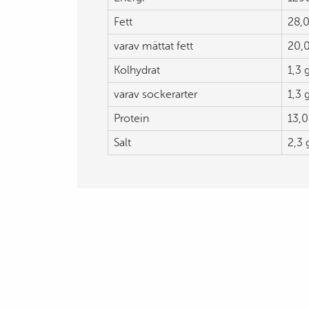
Fett
28,0
varav mättat fett
20,0
Kolhydrat
1,3 
varav sockerarter
1,3 
Protein
13,0
Salt
2,3 