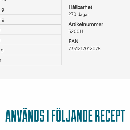
Hållbarhet
 g
270 dagar
 g
Artikelnummer
g
520011
g
EAN
7331217012078
 g
g
ANVÄNDS I FÖLJANDE RECEPT