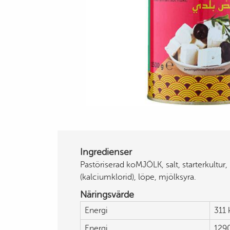
Ingredienser
Pastöriserad koMJÖLK, salt, starterkultur
(kalciumklorid), löpe, mjölksyra.
Näringsvärde
Energi
311 
Energi
129