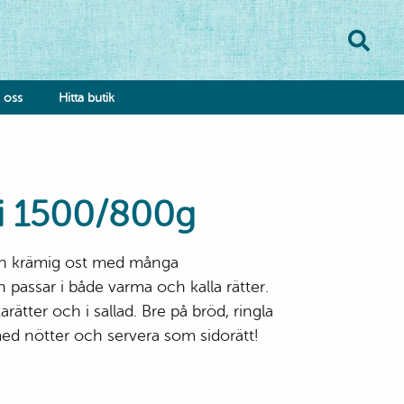
oss
Hitta butik
di 1500/800g
och krämig ost med många
onsumentkontakt
assar i både varma och kalla rätter.
klamationsformulär
tarätter och i sallad. Bre på bröd, ringla
bba hos oss
d nötter och servera som sidorätt!