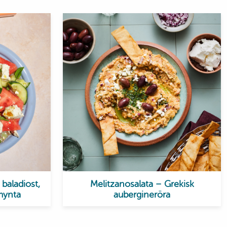
baladiost,
Melitzanosalata – Grekisk
mynta
aubergineröra