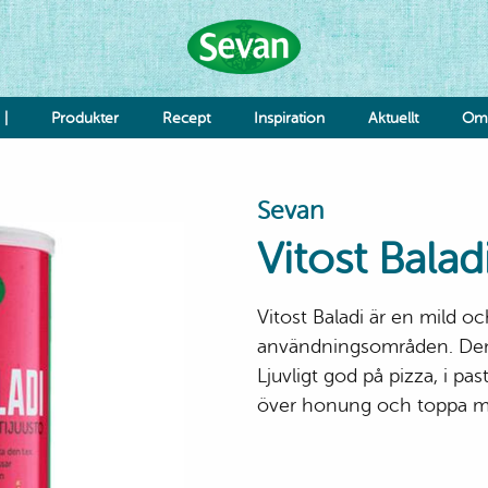
 |
Produkter
Recept
Inspiration
Aktuellt
Om 
Hummus
Sevan
Såser
Röror
Vitost Bala
Falafel & Burgare
Ost & Mejeri
Smaksättning
Vitost Baladi är en mild 
Deg
K
användningsområden. Den p
Re
Ljuvligt god på pizza, i pas
Jo
över honung och toppa me
Grönsaker
Bönor & Linser