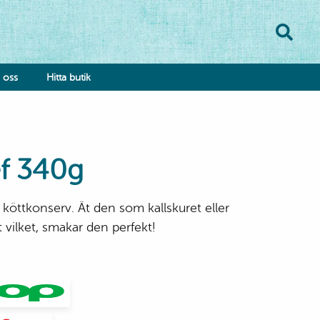
oss
Hitta butik
f 340g
 köttkonserv. Ät den som kallskuret eller
onsumentkontakt
t vilket, smakar den perfekt!
klamationsformulär
bba hos oss