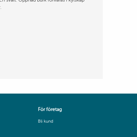
ch svalt. Öppnad burk förvaras i kylskåp
.
För företag
Bli kund