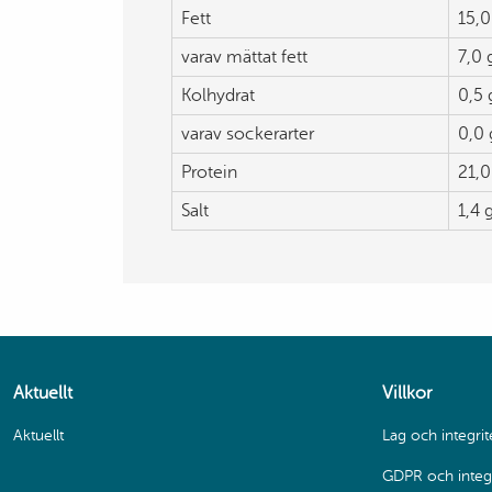
Fett
15,0
varav mättat fett
7,0 
Kolhydrat
0,5 
varav sockerarter
0,0 
Protein
21,0
Salt
1,4 
Aktuellt
Villkor
Aktuellt
Lag och integrit
GDPR och integr