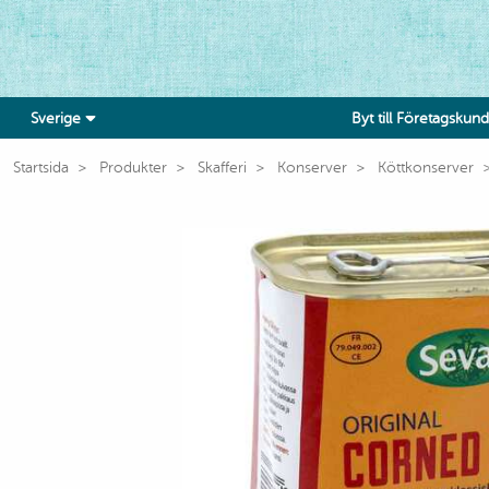
Sverige
Byt till Företagskund
Startsida
Produkter
Skafferi
Konserver
Köttkonserver