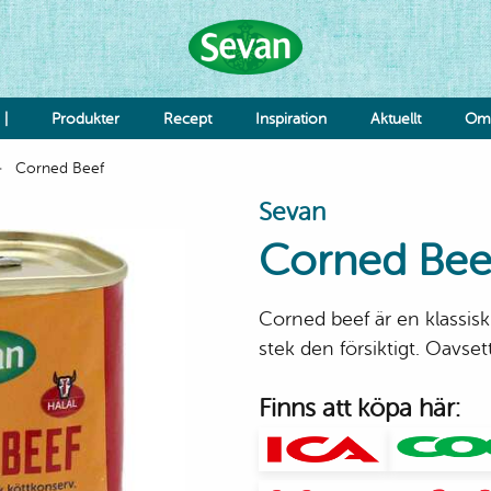
 |
Produkter
Recept
Inspiration
Aktuellt
Om 
Corned Beef
Hummus
Sevan
Såser
Röror
Corned Bee
Falafel & Burgare
Ost & Mejeri
Smaksättning
Corned beef är en klassisk
Deg
K
stek den försiktigt. Oavset
Re
Jo
Finns att köpa här:
Grönsaker
Bönor & Linser