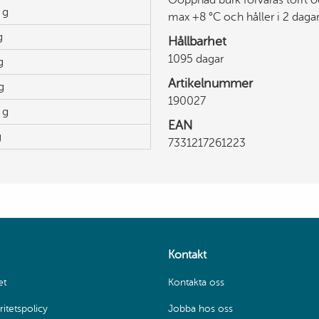
Oöppnad burk förvaras torrt o
 g
max +8 °C och håller i 2 dagar
g
Hållbarhet
1095 dagar
g
Artikelnummer
g
190027
 g
EAN
g
7331217261223
Kontakt
et
Kontakta oss
itetspolicy
Jobba hos oss