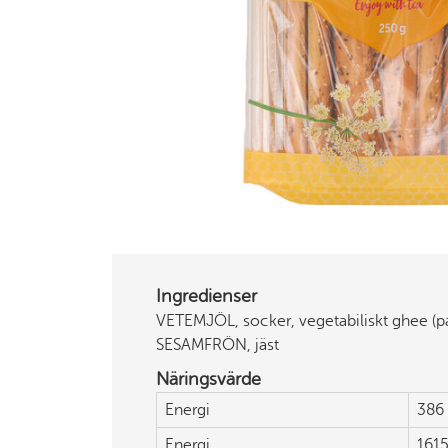
Ingredienser
VETEMJÖL, socker, vegetabiliskt ghee (pa
SESAMFRÖN, jäst
Näringsvärde
Energi
386 
Energi
1615