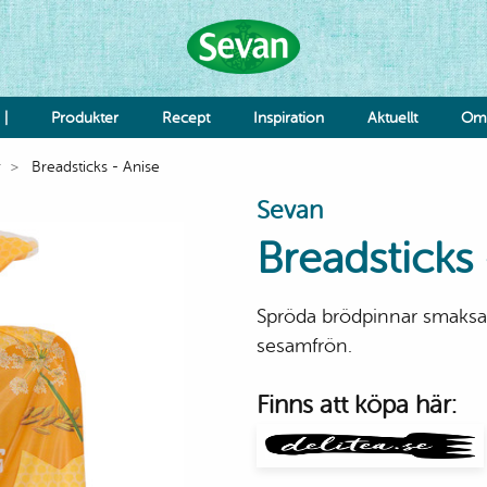
 |
Produkter
Recept
Inspiration
Aktuellt
Om 
r
Breadsticks - Anise
Hummus
Sevan
Såser
Röror
Breadsticks
Falafel & Burgare
Ost & Mejeri
Smaksättning
Spröda brödpinnar smaks
Deg
K
sesamfrön.
Re
Jo
Finns att köpa här:
Grönsaker
Bönor & Linser