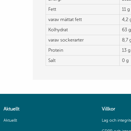
Fett
11 g
varav mättat fett
4,2 
Kolhydrat
63 g
varav sockerarter
8,7 
Protein
13 g
Salt
0 g
Aktuellt
Villkor
Aktuellt
Lag och integrit