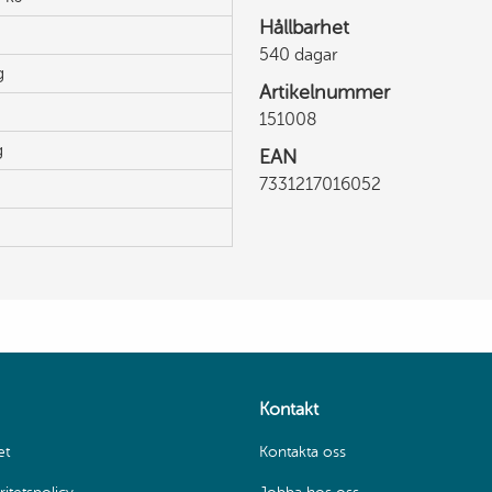
Hållbarhet
540 dagar
g
Artikelnummer
151008
g
EAN
7331217016052
Kontakt
et
Kontakta oss