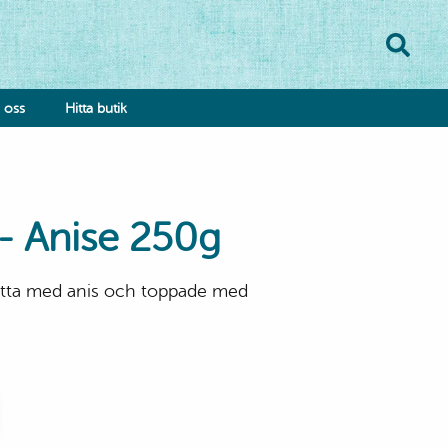
oss
Hitta butik
 - Anise 250g
atta med anis och toppade med
onsumentkontakt
klamationsformulär
bba hos oss