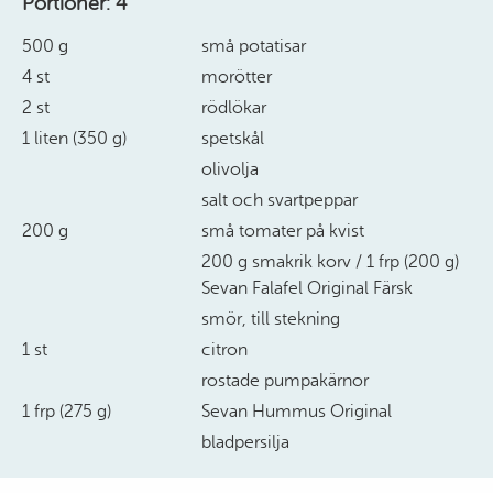
Portioner:
4
500 g
små potatisar
4 st
morötter
2 st
rödlökar
1 liten (350 g)
spetskål
olivolja
salt och svartpeppar
200 g
små tomater på kvist
200 g smakrik korv / 1 frp (200 g)
Sevan Falafel Original Färsk
smör, till stekning
1 st
citron
rostade pumpakärnor
1 frp (275 g)
Sevan Hummus Original
bladpersilja