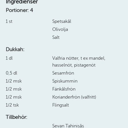
Ingredienser
Portioner:
4
1 st
Spetsakål
Olivolja
Salt
Dukkah:
1 dl
Valfria nötter, t ex mandel,
hasselnöt, pistagenöt
0,5 dl
Sesamfrön
1/2 msk
Spiskummin
1/2 msk
Fänkålsfrön
1/2 msk
Korianderfrön (valfritt)
1/2 tsk
Flingsalt
Tillbehör:
Sevan Tahinisås