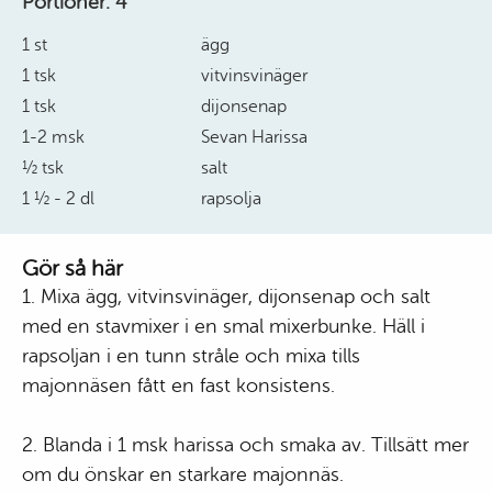
Portioner:
4
1 st
ägg
1 tsk
vitvinsvinäger
1 tsk
dijonsenap
1-2 msk
Sevan Harissa
½ tsk
salt
1 ½ - 2 dl
rapsolja
Gör så här
1. Mixa ägg, vitvinsvinäger, dijonsenap och salt
med en stavmixer i en smal mixerbunke. Häll i
rapsoljan i en tunn stråle och mixa tills
majonnäsen fått en fast konsistens.
2. Blanda i 1 msk harissa och smaka av. Tillsätt mer
om du önskar en starkare majonnäs.