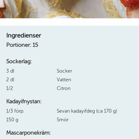
Ingredienser
Portioner:
15
Sockerlag:
3 dl
Socker
2 dl
Vatten
1/2
Citron
Kadayifnystan:
1/3 förp.
Sevan kadayifdeg (ca 170 g)
150 g
Smör
Mascarponekräm: