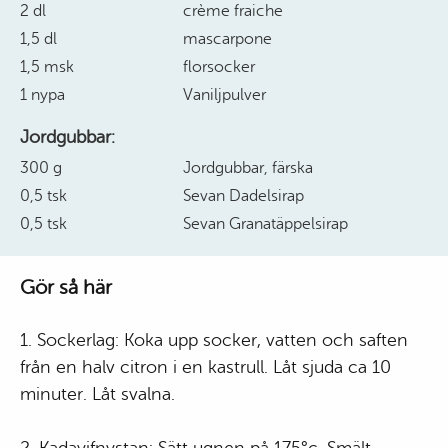
2 dl
crème fraiche
1,5 dl
mascarpone
1,5 msk
florsocker
1 nypa
Vaniljpulver
Jordgubbar:
300 g
Jordgubbar, färska
0,5 tsk
Sevan Dadelsirap
0,5 tsk
Sevan Granatäppelsirap
Gör så här
1. Sockerlag: Koka upp socker, vatten och saften
från en halv citron i en kastrull. Låt sjuda ca 10
minuter. Låt svalna.