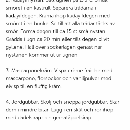
2. Kadayifnystan: Sätt ugnen på 175°c. Smält
smöret i en kastrull. Separera trådarna i
kadayifdegen. Krama ihop kadayifdegen med
smöret i en bunke. Se till att alla trådar täcks av
smör. Forma degen till ca 15 st små nystan.
Grädda i ugn ca 20 min eller tills degen blivit
gyllene. Häll över sockerlagen genast när
nystanen kommer ut ur ugnen.
3. Mascarponekräm: Vispa crème fraiche med
mascarpone, florsocker och vaniljpulver med
elvisp till en fluffig kräm.
4. Jordgubbar: Skölj och snoppa jordgubbar. Skär
dem i mindre bitar. Lägg i en skål och rör ihop
med dadelsirap och granatäppelsirap.