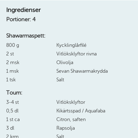
Ingredienser
Portioner:
4
Shawarmaspett:
800 g
Kycklinglårfilé
2 st
Vitlöksklyftor rivna
2 msk
Olivolja
1 msk
Sevan Shawarmakrydda
1 tsk
Salt
Toum:
3-4 st
Vitlöksklyftor
0,5 dl
Kikärtsspad / Aquafaba
1 st ca
Citron, saften
3 dl
Rapsolja
2 krm
Salt