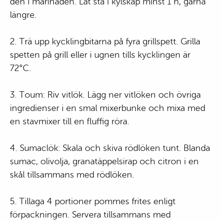
den i marinaden. Låt stå i kylskåp minst 1 h, gärna
längre.
2. Trä upp kycklingbitarna på fyra grillspett. Grilla
spetten på grill eller i ugnen tills kycklingen är
72°C.
3. Toum: Riv vitlök. Lägg ner vitlöken och övriga
ingredienser i en smal mixerbunke och mixa med
en stavmixer till en fluffig röra.
4. Sumaclök: Skala och skiva rödlöken tunt. Blanda
sumac, olivolja, granatäppelsirap och citron i en
skål tillsammans med rödlöken.
5. Tillaga 4 portioner pommes frites enligt
förpackningen. Servera tillsammans med