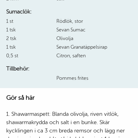
Sumaclök:
1 st
Rödlök, stor
1 tsk
Sevan Sumac
2 tsk
Olivolja
1 tsk
Sevan Granatäppelsirap
0,5 st
Citron, saften
Tillbehör:
Pommes frites
Gör så här
1. Shawarmaspett: Blanda olivolja, riven vitlök,
shawarmakrydda och salt i en bunke. Skär
kycklingen i ca 3 cm breda remsor och lägg ner