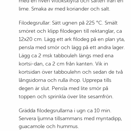
med en riven vitlöksklyfta och saften från en
lime. Smaka av med koriander och salt.
Filodegsrullar: Sätt ugnen på 225 °C. Smält
smöret och klipp filodegen till rektanglar, ca
12x20 cm. Lägg ett ark filodeg på en plan yta,
pensla med smör och lägg på ett andra lager.
Lägg ca 2 msk tabbouleh längs med ena
kortsi-dan, ca 2 cm från kanten. Vik in
kortsidan över tabboulehn och sedan de två
långsidorna och rulla ihop. Upprepa tills
degen är slut. Pensla med lite smör på
toppen och sprinkla över lite sesamfrön.
Grädda filodegsrullarna i ugn ca 10 min.
Servera ljumna tillsammans med myntadipp,
guacamole och hummus.