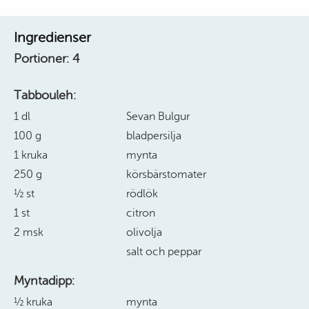
Ingredienser
Portioner:
4
Tabbouleh:
1 dl
Sevan Bulgur
100 g
bladpersilja
1 kruka
mynta
250 g
körsbärstomater
½ st
rödlök
1 st
citron
2 msk
olivolja
salt och peppar
Myntadipp:
½ kruka
mynta