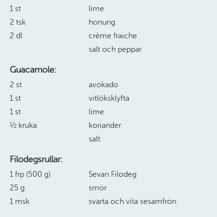
1 st
lime
2 tsk
honung
2 dl
crème fraiche
salt och peppar
Guacamole:
2 st
avokado
1 st
vitlöksklyfta
1 st
lime
½ kruka
koriander
salt
Filodegsrullar:
1 frp (500 g)
Sevan Filodeg
25 g
smör
1 msk
svarta och vita sesamfrön