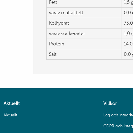
Fett
1,5 
varav mättat fett
0,0 
Kolhydrat
73,0
varav sockerarter
1,0 
Protein
14,0
Salt
0,0 
Aktuellt
Villkor
Aktuellt
Lag och integrit
GDPR och integr