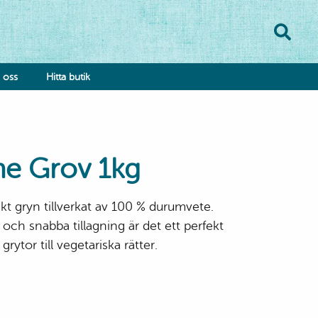
oss
Hitta butik
he Grov 1kg
ikt gryn tillverkat av 100 % durumvete.
onsumentkontakt
 och snabba tillagning är det ett perfekt
klamationsformulär
h grytor till vegetariska rätter.
bba hos oss