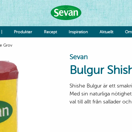
 |
Produkter
Recept
Inspiration
Aktuellt
Om 
he Grov
Hummus
Sevan
Såser
Röror
Bulgur Shis
Falafel & Burgare
Ost & Mejeri
Smaksättning
Shishe Bulgur är ett smakr
Deg
K
Med sin naturliga nötighet
Re
val till allt från sallader oc
Jo
Grönsaker
Bönor & Linser