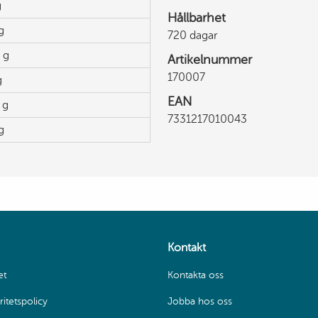
g
Hållbarhet
g
720 dagar
 g
Artikelnummer
170007
g
EAN
 g
7331217010043
g
Kontakt
et
Kontakta oss
itetspolicy
Jobba hos oss