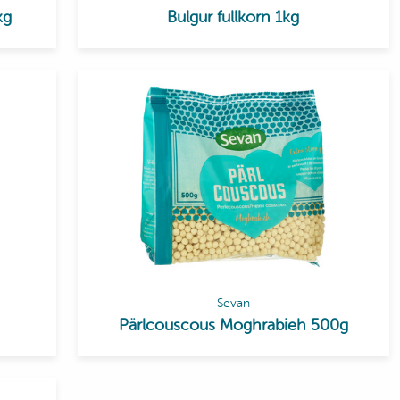
kg
Bulgur fullkorn 1kg
Sevan
Pärlcouscous Moghrabieh 500g