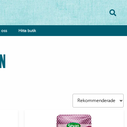
oss
Hitta butik
YN
onsumentkontakt
klamationsformulär
bba hos oss