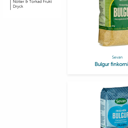
Nötter & Torkad Frukt
Dryck
Sevan
Bulgur finkorn