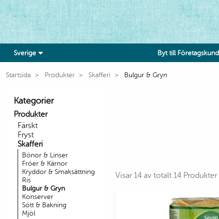
Sverige
Byt till Företagskund
Startsida
Produkter
Skafferi
Bulgur & Gryn
Kategorier
Produkter
Färskt
Fryst
Skafferi
Bönor & Linser
Fröer & Kärnor
Kryddor & Smaksättning
Visar 14 av totalt 14 Produkter
Ris
Bulgur & Gryn
Konserver
Sött & Bakning
Mjöl