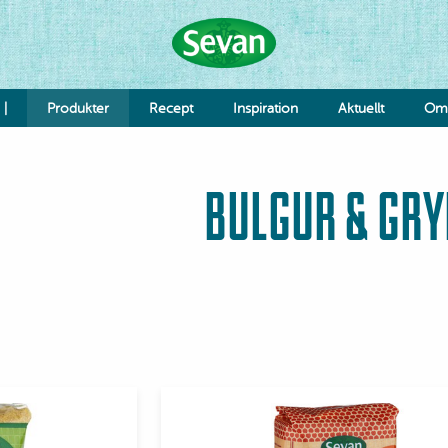
 |
Produkter
Recept
Inspiration
Aktuellt
Om 
Hummus
BULGUR & GR
Såser
Röror
Falafel & Burgare
Ost & Mejeri
⠀
Smaksättning
Deg
K
Re
Jo
Grönsaker
Bönor & Linser