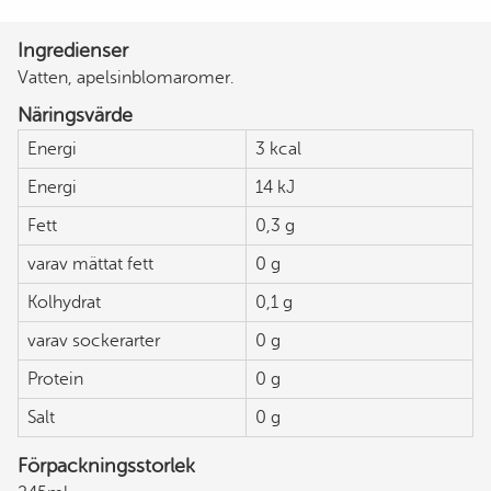
Ingredienser
Vatten, apelsinblomaromer.
Näringsvärde
Energi
3 kcal
Energi
14 kJ
Fett
0,3 g
varav mättat fett
0 g
Kolhydrat
0,1 g
varav sockerarter
0 g
Protein
0 g
Salt
0 g
Förpackningsstorlek