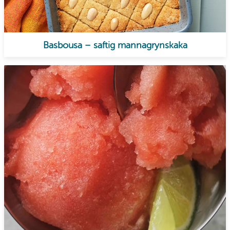
Basbousa – saftig mannagrynskaka