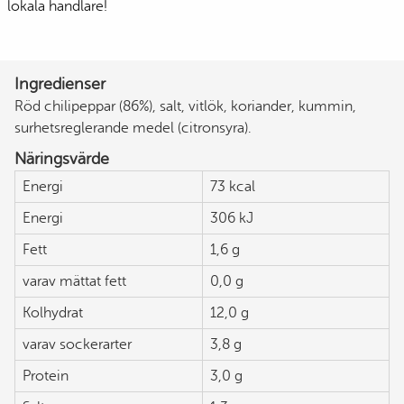
lokala handlare!
Ingredienser
Röd chilipeppar (86%), salt, vitlök, koriander, kummin,
surhetsreglerande medel (citronsyra).
Näringsvärde
Energi
73 kcal
Energi
306 kJ
Fett
1,6 g
varav mättat fett
0,0 g
Kolhydrat
12,0 g
varav sockerarter
3,8 g
Protein
3,0 g