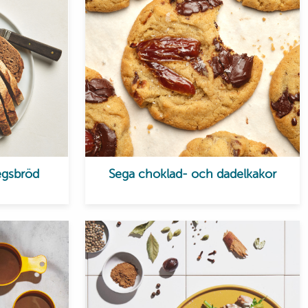
egsbröd
Sega choklad- och dadelkakor