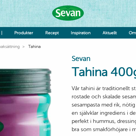
 |
Produkter
Recept
Inspiration
Aktuellt
Om 
aksättning
Tahina
Hummus
Sevan
Såser
Röror
Tahina 400
Falafel & Burgare
Ost & Mejeri
Smaksättning
Vår tahini är traditionellt
Deg
K
rostade och skalade sesamf
Re
sesampasta med rik, nötig 
Jo
en självklar ingrediens i 
Grönsaker
perfekt i hummus, dressing
bra som smakförhöjare i m
Bönor & Linser