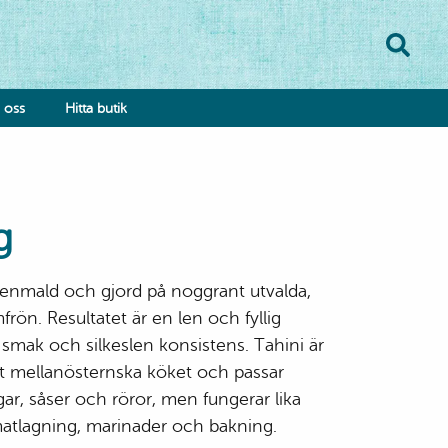
oss
Hitta butik
g
 stenmald och gjord på noggrant utvalda,
onsumentkontakt
rön. Resultatet är en len och fyllig
klamationsformulär
smak och silkeslen konsistens. Tahini är
bba hos oss
det mellanösternska köket och passar
ar, såser och röror, men fungerar lika
atlagning, marinader och bakning.