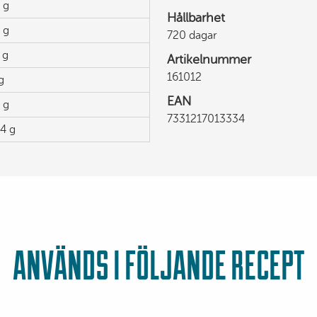
 g
Hållbarhet
 g
720 dagar
 g
Artikelnummer
161012
g
EAN
 g
7331217013334
4 g
ANVÄNDS I FÖLJANDE RECEPT