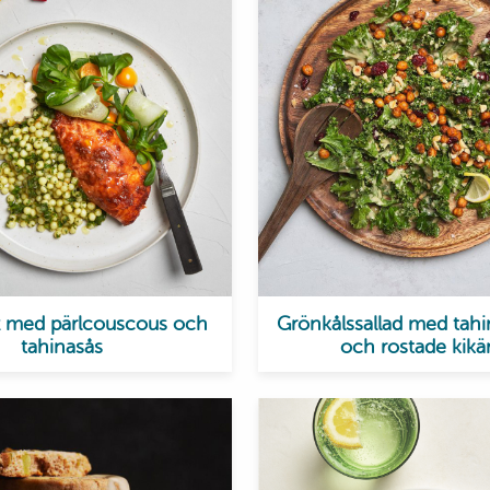
x med pärlcouscous och
Grönkålssallad med tahi
tahinasås
och rostade kikä