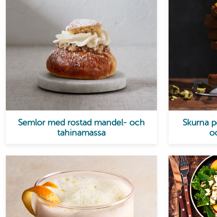
Semlor med rostad mandel- och
Skurna p
tahinamassa
o