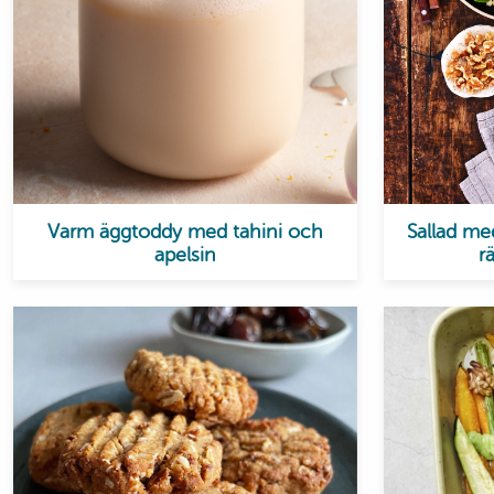
Varm äggtoddy med tahini och
Sallad m
apelsin
r