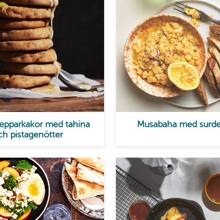
epparkakor med tahina
Musabaha med surd
ch pistagenötter