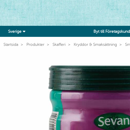
Sverige
Byt till Företagskund
Startsida
Produkter
Skafferi
Kryddor & Smaksättning
Sm