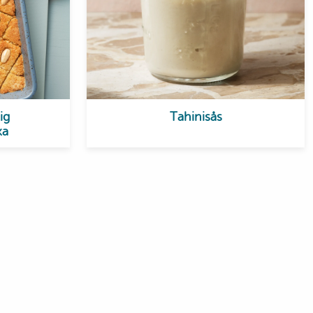
ig
Tahinisås
ka