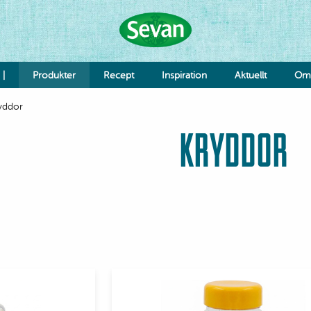
 |
Produkter
Recept
Inspiration
Aktuellt
Om 
yddor
Hummus
KRYDDOR
Såser
Röror
Falafel & Burgare
Ost & Mejeri
⠀
Smaksättning
Deg
K
Re
Jo
Grönsaker
Bönor & Linser