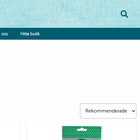
oss
Hitta butik
onsumentkontakt
klamationsformulär
bba hos oss