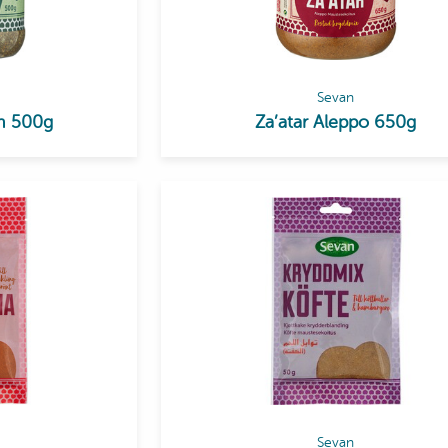
Sevan
sh 500g
Za’atar Aleppo 650g
Sevan