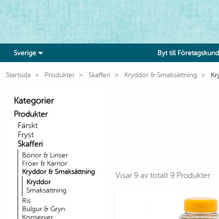
Sverige
Byt till Företagskund
Startsida
Produkter
Skafferi
Kryddor & Smaksättning
Kr
Kategorier
Produkter
Färskt
Fryst
Skafferi
Bönor & Linser
Fröer & Kärnor
Kryddor & Smaksättning
Visar 9 av totalt 9 Produkter
Kryddor
Smaksättning
Ris
Bulgur & Gryn
Konserver