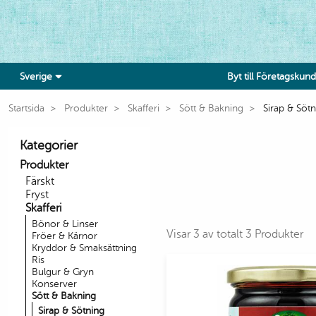
Sverige
Byt till Företagskund
Startsida
Produkter
Skafferi
Sött & Bakning
Sirap & Söt
Kategorier
Produkter
Färskt
Fryst
Skafferi
Bönor & Linser
Visar 3 av totalt 3 Produkter
Fröer & Kärnor
Kryddor & Smaksättning
Ris
Bulgur & Gryn
Konserver
Sött & Bakning
Sirap & Sötning