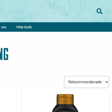
oss
Hitta butik
NG
onsumentkontakt
klamationsformulär
bba hos oss