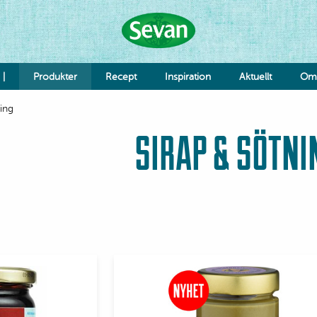
 |
Produkter
Recept
Inspiration
Aktuellt
Om 
ning
Hummus
SIRAP & SÖTNI
Såser
Röror
Falafel & Burgare
Ost & Mejeri
Smaksättning
Deg
K
Re
Jo
Grönsaker
Bönor & Linser